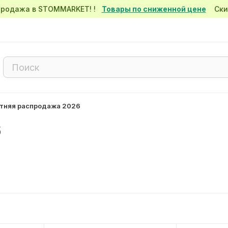
спродажа в STOMMARKET! !
Товары по сниженной цене
Скид
тняя распродажа 2026
6