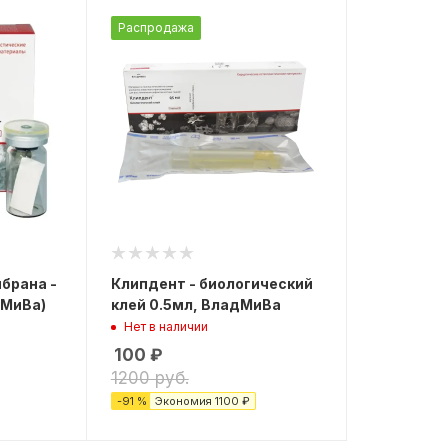
Распродажа
брана -
Клипдент - биологический
дМиВа)
клей 0.5мл, ВладМиВа
Нет в наличии
100
₽
1200 руб.
-
91
%
Экономия
1100 ₽