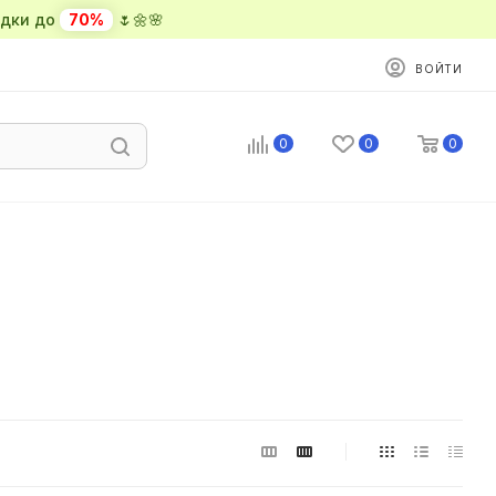
ки до
70%
🌷🌼🌸
ВОЙТИ
0
0
0