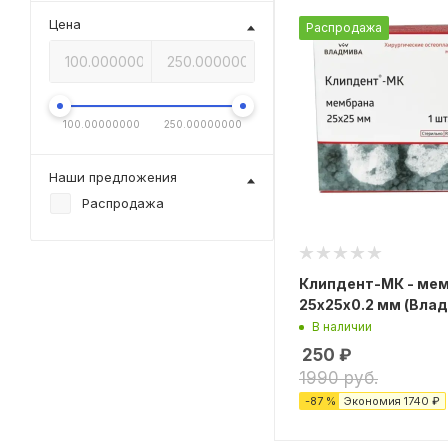
Цена
Распродажа
100.00000000
250.00000000
Наши предложения
Распродажа
Клипдент-МК - мем
25х25х0.2 мм (Вла
В наличии
250
₽
1990 руб.
-
87
%
Экономия
1740 ₽