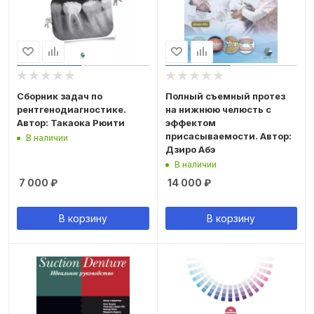
Сборник задач по
Полный съемный протез
рентгенодиагностике.
на нижнюю челюсть с
Автор: Такаока Рюити
эффектом
присасываемости. Автор:
В наличии
Дзиро Абэ
В наличии
7 000
₽
14 000
₽
В корзину
В корзину