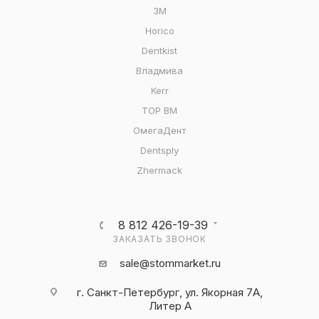
3M
Horico
Dentkist
Владмива
Kerr
ТОР ВМ
ОмегаДент
Dentsply
Zhermack
8 812 426-19-39
ЗАКАЗАТЬ ЗВОНОК
sale@stommarket.ru
г. Cанкт-Петербург, ул. Якорная 7А,
Литер А