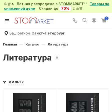
🌸🌼🌷 Летняя распродажа в STOMMARKET! !
Товары по
сниженной цене
Скидки до
70%
🌷🌼🌸
0
Ваш регион:
Санкт-Петербург
—
—
Главная
Каталог
Литература
Литература
9
ФИЛЬТР