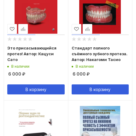
Это присасывающийся
Стандарт полного
протез! Автор: Кацуси
съёмного зубного протеза.
Сато
Автор: Накагоми Тасио
В наличии
В наличии
6 000
₽
6 000
₽
В корзину
В корзину