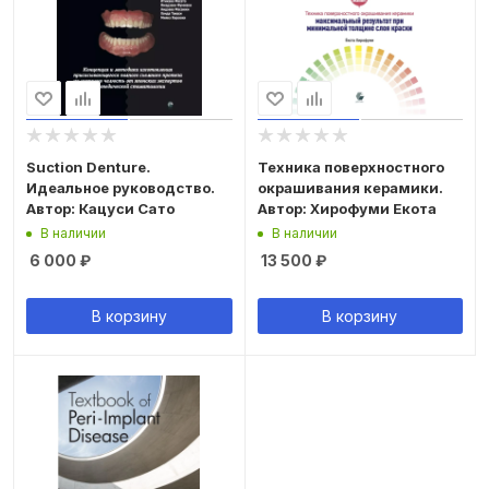
Suction Denture.
Техника поверхностного
Идеальное руководство.
окрашивания керамики.
Автор: Кацуси Сато
Автор: Хирофуми Екота
В наличии
В наличии
6 000
₽
13 500
₽
В корзину
В корзину