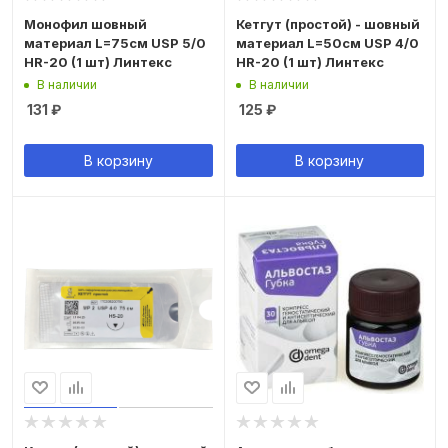
Монофил шовный
Кетгут (простой) - шовный
материал L=75см USP 5/0
материал L=50см USP 4/0
HR-20 (1 шт) Линтекс
HR-20 (1 шт) Линтекс
В наличии
В наличии
131
₽
125
₽
В корзину
В корзину