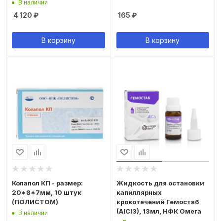
В наличии
4 120
₽
165
₽
В корзину
В корзину
Колапол КП - размер:
Жидкость для остановки
20*8*7мм, 10 штук
капиллярных
(ПОЛИСТОМ)
кровотечений Гемостаб
(AlCl3), 13мл, НФК Омега
В наличии