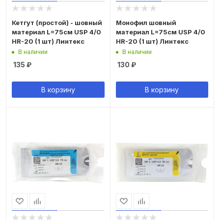
Кетгут (простой) - шовный
Монофил шовный
материал L=75см USP 4/0
материал L=75см USP 4/0
HR-20 (1 шт) Линтекс
HR-20 (1 шт) Линтекс
В наличии
В наличии
135
₽
130
₽
В корзину
В корзину