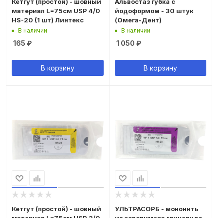
Кетгут (простой) - шовный
Альвостаз губка с
материал L=75см USP 4/0
йодоформом - 30 штук
HS-20 (1 шт) Линтекс
(Омега-Дент)
В наличии
В наличии
165
₽
1 050
₽
В корзину
В корзину
Кетгут (простой) - шовный
УЛЬТРАСОРБ - мононить