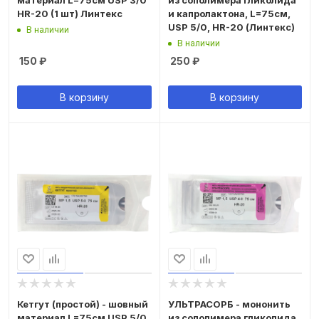
материал L=75см USP 3/0
из сополимера гликолида
HR-20 (1 шт) Линтекс
и капролактона, L=75см,
USP 5/0, HR-20 (Линтекс)
В наличии
В наличии
150
₽
250
₽
В корзину
В корзину
Кетгут (простой) - шовный
УЛЬТРАСОРБ - мононить
материал L=75см USP 5/0
из сополимера гликолида