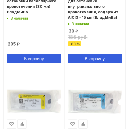
остановки капиллярного
для остановки
кровотечения (30 мл)
внутриканального
ВладМиВа
кровотечения, содержит
AlCl3 - 15 мл (ВладМиВа)
В наличии
В наличии
30
₽
185 руб.
205
₽
-
83
%
В корзину
В корзину