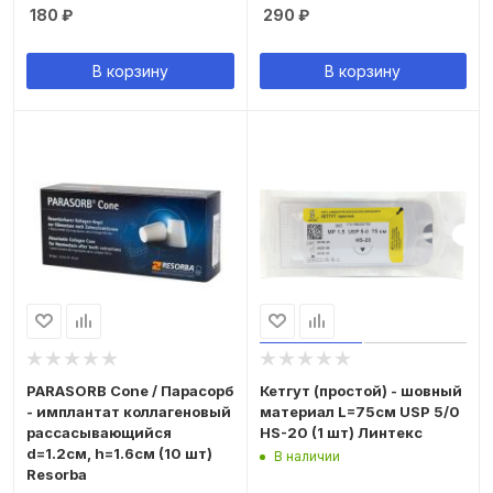
180
₽
290
₽
В корзину
В корзину
PARASORB Cone / Парасорб
Кетгут (простой) - шовный
- имплантат коллагеновый
материал L=75см USP 5/0
рассасывающийся
HS-20 (1 шт) Линтекс
d=1.2см, h=1.6см (10 шт)
В наличии
Resorba