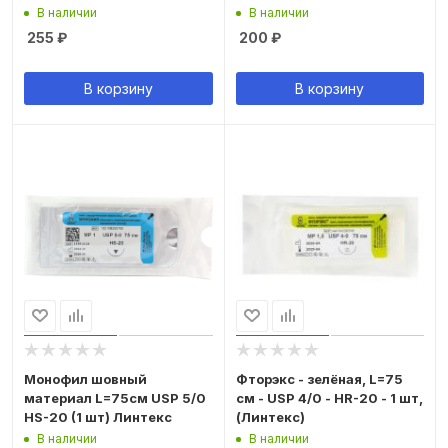
В наличии
В наличии
255
₽
200
₽
В корзину
В корзину
Монофил шовный
Фторэкс - зелёная, L=75
материал L=75см USP 5/0
см - USP 4/0 - HR-20 - 1 шт,
HS-20 (1 шт) Линтекс
(Линтекс)
В наличии
В наличии