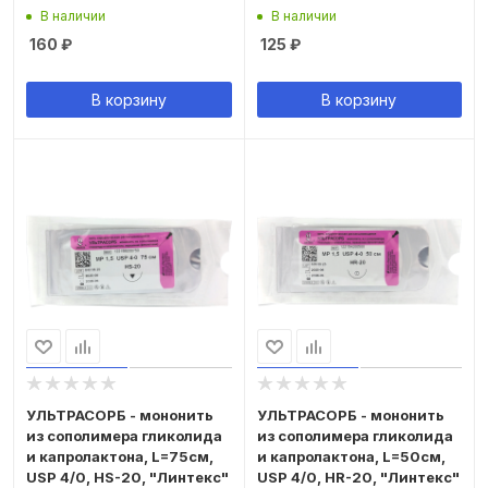
В наличии
В наличии
160
₽
125
₽
В корзину
В корзину
УЛЬТРАСОРБ - мононить
УЛЬТРАСОРБ - мононить
из сополимера гликолида
из сополимера гликолида
и капролактона, L=75см,
и капролактона, L=50см,
USP 4/0, HS-20, "Линтекс"
USP 4/0, HR-20, "Линтекс"