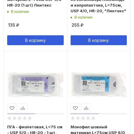
HR-20 (1 шт) Линтекс
и капролактона, L=75см,
USP 4/0, HR-20, "Линтекс"
В наличии
В наличии
135
₽
255
₽
В корзину
В корзину
ПГА - фиолетовая, L=75 см
Монофил шовный
- USP 5/0 - HR-20 - 1 шт,
материал L=75см USP 6/0