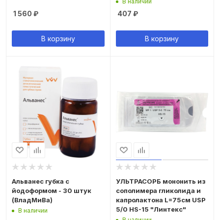
В наличии
1 560
₽
407
₽
В корзину
В корзину
Альванес губка с
УЛЬТРАСОРБ мононить из
йодоформом - 30 штук
сополимера гликолида и
(ВладМиВа)
капролактона L=75см USP
5/0 HS-15 "Линтекс"
В наличии
В наличии