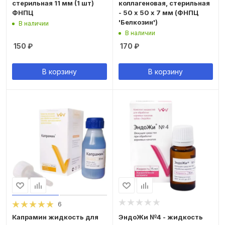
стерильная 11 мм (1 шт)
коллагеновая, стерильная
ФНПЦ
- 50 х 50 х 7 мм (ФНПЦ
'Белкозин')
В наличии
В наличии
150
₽
170
₽
В корзину
В корзину
6
Капрамин жидкость для
ЭндоЖи №4 - жидкость