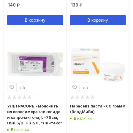
140
₽
130
₽
В корзину
В корзину
УЛЬТРАСОРБ - мононить
Парасепт паста - 60 грамм
из сополимера гликолида
(ВладМиВа)
и капролактона, L=75см,
В наличии
USP 5/0, HS-20, "Линтекс"
В наличии