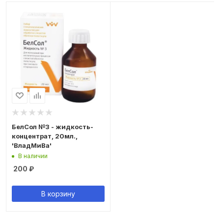
БелСол №3 - жидкость-
концентрат, 20мл.,
'ВладМиВа'
В наличии
200
₽
В корзину