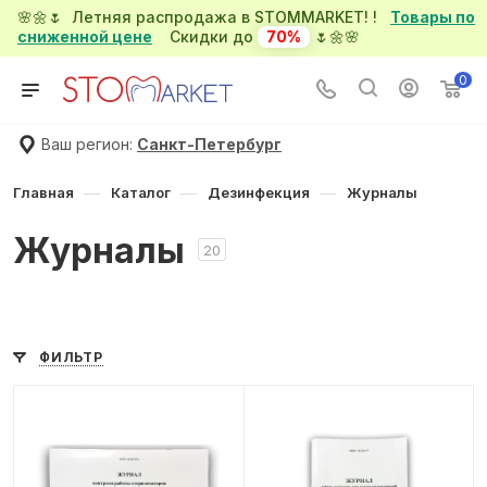
🌸🌼🌷 Летняя распродажа в STOMMARKET! !
Товары по
сниженной цене
Скидки до
70%
🌷🌼🌸
0
Ваш регион:
Санкт-Петербург
—
—
—
Главная
Каталог
Дезинфекция
Журналы
Журналы
20
ФИЛЬТР