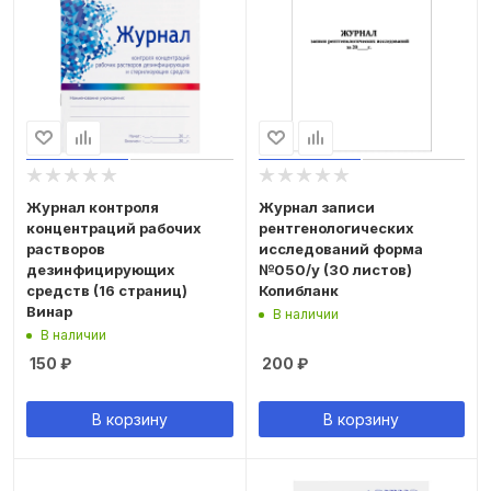
Журнал контроля
Журнал записи
концентраций рабочих
рентгенологических
растворов
исследований форма
дезинфицирующих
№050/у (30 листов)
средств (16 страниц)
Копибланк
Винар
В наличии
В наличии
150
₽
200
₽
В корзину
В корзину