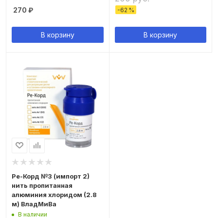
270
₽
-
62
%
В корзину
В корзину
Ре-Корд №3 (импорт 2)
нить пропитанная
алюминия хлоридом (2.8
м) ВладМиВа
В наличии