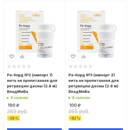
Ре-Корд №2 (импорт 1)
Ре-Корд №3 (импорт 2)
нить не пропитанная для
нить не пропитанная для
ретракции десны (2.8 м)
ретракции десны (2.8 м)
ВладМиВа
ВладМиВа
В наличии
В наличии
190
₽
100
₽
265 руб.
265 руб.
-
28
%
-
62
%