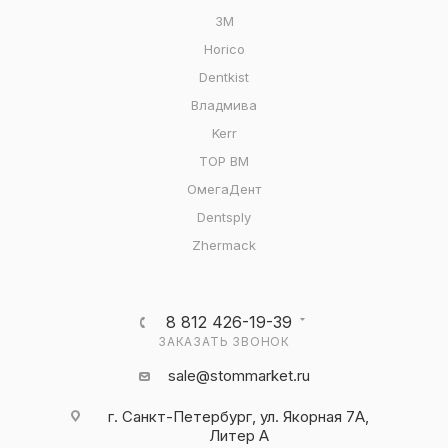
3M
Horico
Dentkist
Владмива
Kerr
ТОР ВМ
ОмегаДент
Dentsply
Zhermack
8 812 426-19-39
ЗАКАЗАТЬ ЗВОНОК
sale@stommarket.ru
г. Cанкт-Петербург, ул. Якорная 7А,
Литер А