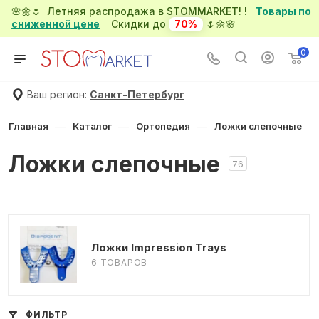
🌸🌼🌷 Летняя распродажа в STOMMARKET! !
Товары по
сниженной цене
Скидки до
70%
🌷🌼🌸
0
Ваш регион:
Санкт-Петербург
—
—
—
Главная
Каталог
Ортопедия
Ложки слепочные
Ложки слепочные
76
Ложки Impression Trays
6 ТОВАРОВ
ФИЛЬТР