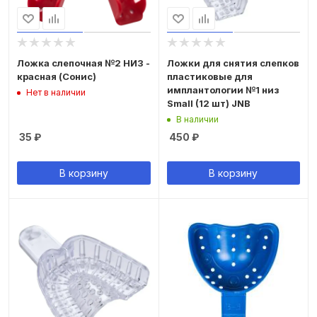
Ложка слепочная №2 НИЗ -
Ложки для снятия слепков
красная (Сонис)
пластиковые для
имплантологии №1 низ
Нет в наличии
Small (12 шт) JNB
В наличии
35
₽
450
₽
В корзину
В корзину