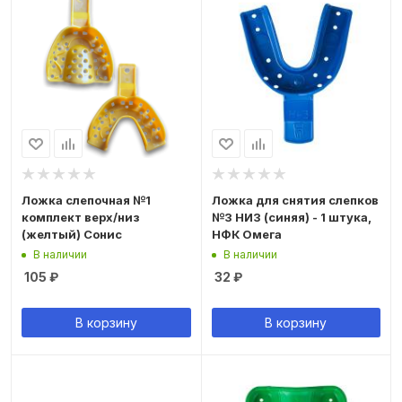
Ложка слепочная №1
Ложка для снятия слепков
комплект верх/низ
№3 НИЗ (синяя) - 1 штука,
(желтый) Сонис
НФК Омега
В наличии
В наличии
105
₽
32
₽
В корзину
В корзину