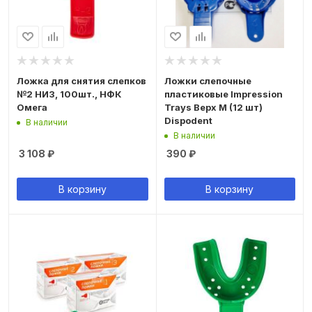
Ложка для снятия слепков
Ложки слепочные
№2 НИЗ, 100шт., НФК
пластиковые Impression
Омега
Trays Верх M (12 шт)
Dispodent
В наличии
В наличии
3 108
₽
390
₽
В корзину
В корзину