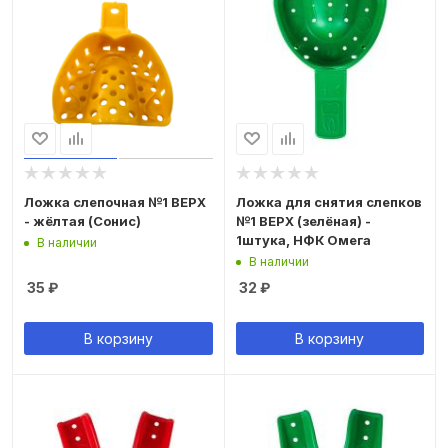
Ложка слепочная №1 ВЕРХ
Ложка для снятия слепков
- жёлтая (Сонис)
№1 ВЕРХ (зелёная) -
1штука, НФК Омега
В наличии
В наличии
35
₽
32
₽
В корзину
В корзину