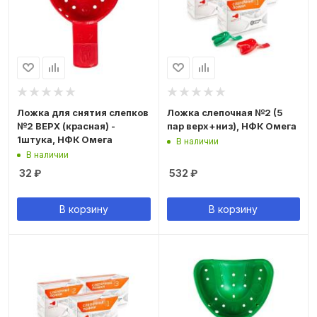
Ложка для снятия слепков
Ложка слепочная №2 (5
№2 ВЕРХ (красная) -
пар верх+низ), НФК Омега
1штука, НФК Омега
В наличии
В наличии
32
₽
532
₽
В корзину
В корзину