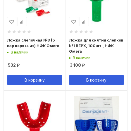
Ложка слепочная №3 (5
Ложка для снятия слепков
пар верх+низ) НФК Омега
№1 ВЕРХ, 100шт., НФК
Омега
В наличии
В наличии
532
₽
3 108
₽
В корзину
В корзину