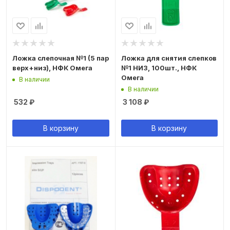
Ложка слепочная №1 (5 пар
Ложка для снятия слепков
верх+низ), НФК Омега
№1 НИЗ, 100шт., НФК
Омега
В наличии
В наличии
532
₽
3 108
₽
В корзину
В корзину