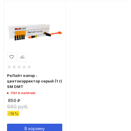
РеЛайт колор -
цветокорректор серый (1 г)
SM DMT
Нет в наличии
850
₽
990 руб.
-
14
%
В корзину