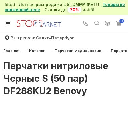
🌸🌼🌷 Летняя распродажа в STOMMARKET! !
Товары по
сниженной цене
Скидки до
70%
🌷🌼🌸
0
Ваш регион:
Санкт-Петербург
—
—
—
Главная
Каталог
Перчатки медицинские
Перчатк
Перчатки нитриловые
Черные S (50 пар)
DF288KU2 Benovy