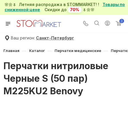
🌸🌼🌷 Летняя распродажа в STOMMARKET! !
Товары по
сниженной цене
Скидки до
70%
🌷🌼🌸
0
Ваш регион:
Санкт-Петербург
—
—
—
Главная
Каталог
Перчатки медицинские
Перчатк
Перчатки нитриловые
Черные S (50 пар)
M225KU2 Benovy