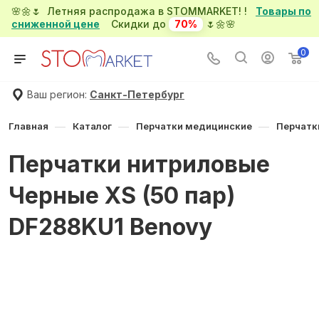
🌸🌼🌷 Летняя распродажа в STOMMARKET! !
Товары по
сниженной цене
Скидки до
70%
🌷🌼🌸
0
Ваш регион:
Санкт-Петербург
—
—
—
Главная
Каталог
Перчатки медицинские
Перчатк
Перчатки нитриловые
Черные XS (50 пар)
DF288KU1 Benovy