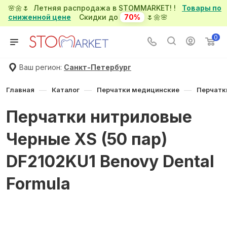
🌸🌼🌷 Летняя распродажа в STOMMARKET! !
Товары по
сниженной цене
Скидки до
70%
🌷🌼🌸
0
Ваш регион:
Санкт-Петербург
—
—
—
Главная
Каталог
Перчатки медицинские
Перчатк
Перчатки нитриловые
Черные XS (50 пар)
DF2102KU1 Benovy Dental
Formula