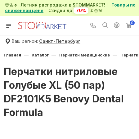
🌸🌼🌷 Летняя распродажа в STOMMARKET! !
Товары по
сниженной цене
Скидки до
70%
🌷🌼🌸
0
Ваш регион:
Санкт-Петербург
—
—
—
Главная
Каталог
Перчатки медицинские
Перчатк
Перчатки нитриловые
Голубые XL (50 пар)
DF2101K5 Benovy Dental
Formula