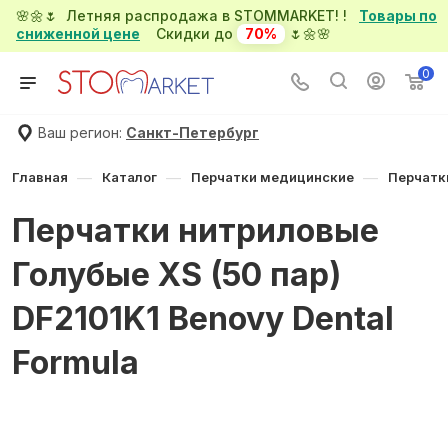
🌸🌼🌷 Летняя распродажа в STOMMARKET! !
Товары по
сниженной цене
Скидки до
70%
🌷🌼🌸
0
Ваш регион:
Санкт-Петербург
—
—
—
Главная
Каталог
Перчатки медицинские
Перчатк
Перчатки нитриловые
Голубые XS (50 пар)
DF2101K1 Benovy Dental
Formula