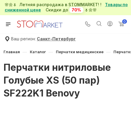
🌸🌼🌷 Летняя распродажа в STOMMARKET! !
Товары по
сниженной цене
Скидки до
70%
🌷🌼🌸
0
Ваш регион:
Санкт-Петербург
—
—
—
Главная
Каталог
Перчатки медицинские
Перчатк
Перчатки нитриловые
Голубые XS (50 пар)
SF222K1 Benovy