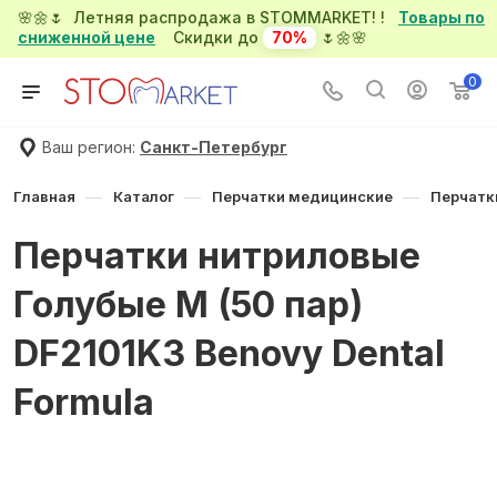
🌸🌼🌷 Летняя распродажа в STOMMARKET! !
Товары по
сниженной цене
Скидки до
70%
🌷🌼🌸
0
Ваш регион:
Санкт-Петербург
—
—
—
Главная
Каталог
Перчатки медицинские
Перчатк
Перчатки нитриловые
Голубые M (50 пар)
DF2101K3 Benovy Dental
Formula