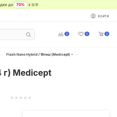
ки до
70%
🌷🌼🌸
ВОЙТИ
0
0
0
—
—
Flash Nano Hybrid / Флеш (Medicept)
 г) Medicept