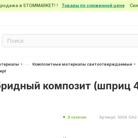
спродажа в STOMMARKET! !
Товары по сниженной цене
Скид
—
атериалы
Композитные материалы светоотверждаемые
ept
бридный композит (шприц 4
Артикул:
3004 OA2
В наличии