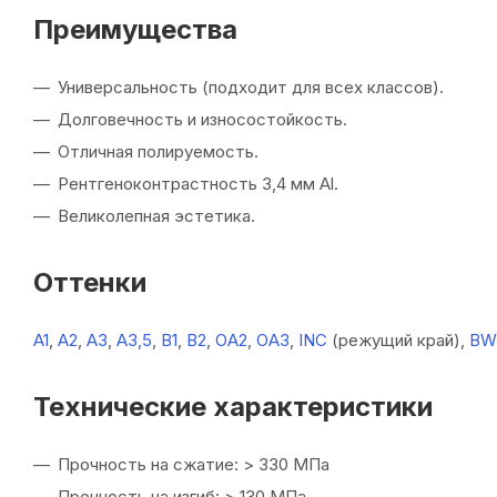
Преимущества
Универсальность (подходит для всех классов).
Долговечность и износостойкость.
Отличная полируемость.
Рентгеноконтрастность 3,4 мм Al.
Великолепная эстетика.
Оттенки
A1
,
A2
,
A3
,
A3,5
,
B1
,
B2
,
ОA2
,
ОA3
,
INC
(режущий край),
BW
Технические характеристики
Прочность на сжатие: > 330 МПа
Прочность на изгиб: > 130 МПа