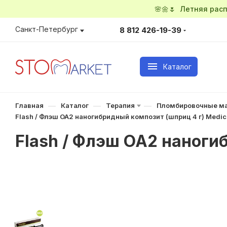
🌸🌼🌷 Летняя ра
Санкт-Петербург
8 812 426-19-39
Каталог
—
—
—
Главная
Каталог
Терапия
Пломбировочные м
Flash / Флэш OA2 наногибридный композит (шприц 4 г) Medic
Flash / Флэш OA2 наноги