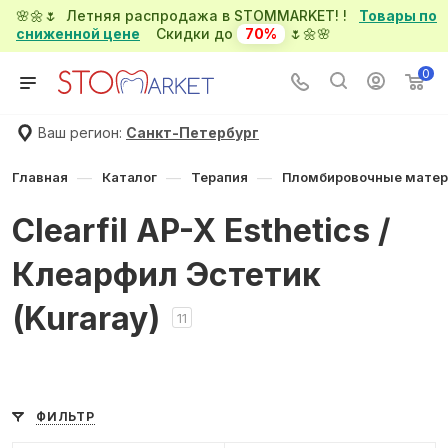
🌸🌼🌷 Летняя распродажа в STOMMARKET! !
Товары по
сниженной цене
Скидки до
70%
🌷🌼🌸
0
Ваш регион:
Санкт-Петербург
—
—
—
Главная
Каталог
Терапия
Пломбировочные мате
Clearfil AP-X Esthetics /
Клеарфил Эстетик
(Kuraray)
11
ФИЛЬТР