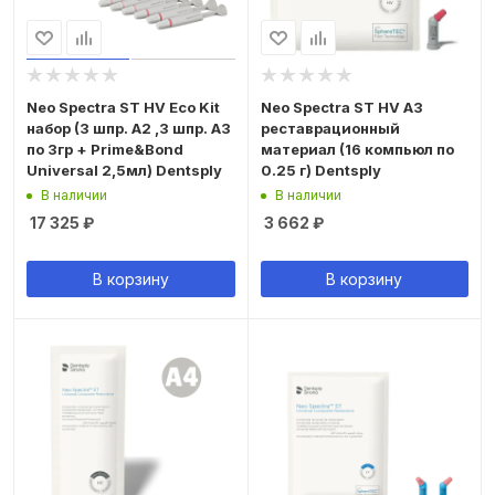
Neo Spectra ST HV Eco Kit
Neo Spectra ST HV A3
набор (3 шпр. A2 ,3 шпр. A3
реставрационный
по 3гр + Prime&Bond
материал (16 компьюл по
Universal 2,5мл) Dentsply
0.25 г) Dentsply
В наличии
В наличии
17 325
₽
3 662
₽
В корзину
В корзину