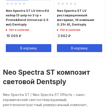
Neo Spectra ST LV Intro Kit
Neo Spectra ST LV
набор (5 шпр по 3 гр +
реставрационный
Prime&Bond Universal 2.5
материал, 16 компьюл
мл) Dentsply
0.25г A1, Dentsply
Нет в наличии
Нет в наличии
15 069
₽
3 662
₽
В корзину
В корзину
Neo Spectra ST композит
световой Dentsply
Neo Spectra ST / Neo Spectra ST Effects – нано-
керамический светоотверждаемый,
рентгеноконтрастный универсальный композит,