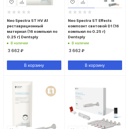
Neo Spectra ST HV A1
Neo Spectra ST Effects
реставрационный
композит световой D1 (16
материал (16 компьюл по
компьюл по 0.25 г)
0.25 г) Dentsply
Dentsply
В наличии
В наличии
3 662
₽
3 662
₽
В корзину
В корзину