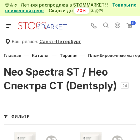
🌸🌼🌷 Летняя распродажа в STOMMARKET! !
Товары по
сниженной цене
Скидки до
70%
🌷🌼🌸
0
Ваш регион:
Санкт-Петербург
—
—
—
Главная
Каталог
Терапия
Пломбировочные мате
Neo Spectra ST / Нео
Спектра СТ (Dentsply)
24
ФИЛЬТР