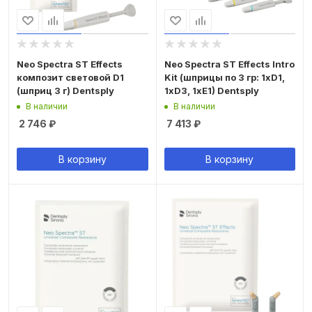
Neo Spectra ST Effects
Neo Spectra ST Effects Intro
композит световой D1
Kit (шприцы по 3 гр: 1xD1,
(шприц 3 г) Dentsply
1хD3, 1xE1) Dentsply
В наличии
В наличии
2 746
₽
7 413
₽
В корзину
В корзину