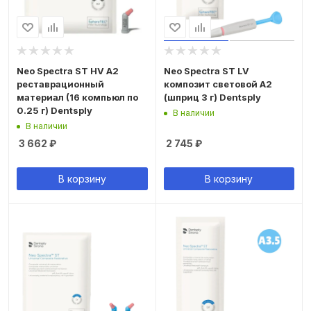
Neo Spectra ST HV A2
Neo Spectra ST LV
реставрационный
композит световой A2
материал (16 компьюл по
(шприц 3 г) Dentsply
0.25 г) Dentsply
В наличии
В наличии
3 662
₽
2 745
₽
В корзину
В корзину