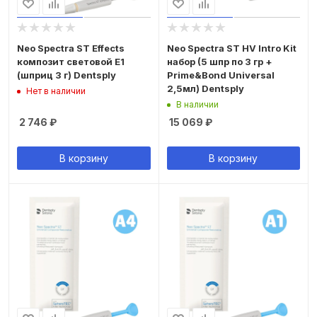
Neo Spectra ST Effects
Neo Spectra ST HV Intro Kit
композит световой E1
набор (5 шпр по 3 гр +
(шприц 3 г) Dentsply
Prime&Bond Universal
2,5мл) Dentsply
Нет в наличии
В наличии
2 746
₽
15 069
₽
В корзину
В корзину