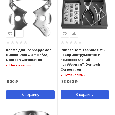
Кламп для "раббердама"
Rubber Dam Technic Set -
Rubber Dam Clamp №2A,
набор инструментов и
Dentech Corporation
приспособлений
"раббердам", Dentech
Нет в наличии
Corporation
Нет в наличии
900
₽
33 050
₽
В корзину
В корзину