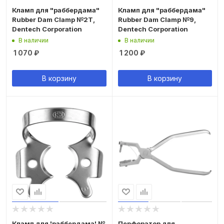
Кламп для "раббердама"
Кламп для "раббердама"
Rubber Dam Clamp №2T,
Rubber Dam Clamp №9,
Dentech Corporation
Dentech Corporation
В наличии
В наличии
1 070
₽
1 200
₽
В корзину
В корзину
Кламп для 'раббердама' №
Перфоратор для