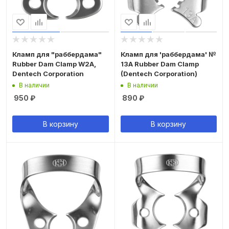
Кламп для "раббердама"
Кламп для 'раббердама' №
Rubber Dam Clamp W2А,
13А Rubber Dam Clamp
Dentech Corporation
(Dentech Corporation)
В наличии
В наличии
950
₽
890
₽
В корзину
В корзину