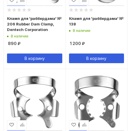
Кламп для 'раббердама' №
Кламп для 'раббердама' №
206 Rubber Dam Clamp,
138
Dentech Corporation
В наличии
В наличии
890
₽
1 200
₽
В корзину
В корзину