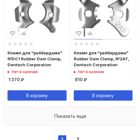
Кламп для "раббердама"
Кламп для "раббердама"
№DC1 Rubber Dam Clamp,
Rubber Dam Clamp, №2АТ,
Dentech Corporation
Dentech Corporation
Нет в наличии
Нет в наличии
1 370
₽
810
₽
В корзину
В корзину
Показать еще
1
2