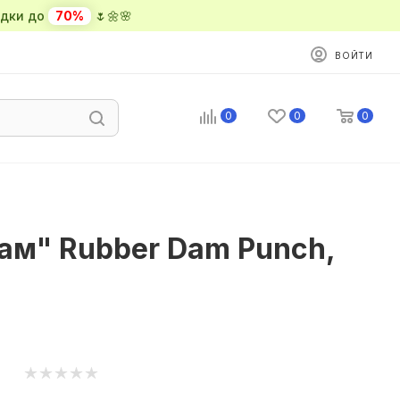
ки до
70%
🌷🌼🌸
ВОЙТИ
0
0
0
ам" Rubber Dam Punch,