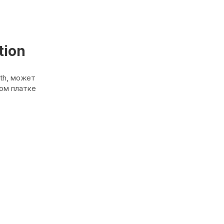
tion
th, может
ном платке