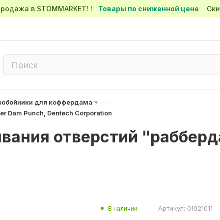
спродажа в STOMMARKET! !
Товары по сниженной цене
Скид
—
робойники для коффердама
 Dam Punch, Dentech Corporation
вания отверстий "рабберд
Артикул:
01021011
В наличии