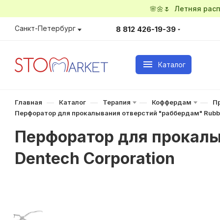
🌸🌼🌷 Летняя ра
Санкт-Петербург
8 812 426-19-39
Каталог
—
—
—
—
Главная
Каталог
Терапия
Коффердам
П
Перфоратор для прокалывания отверстий "раббердам" Rubber
Перфоратор для прокалы
Dentech Corporation