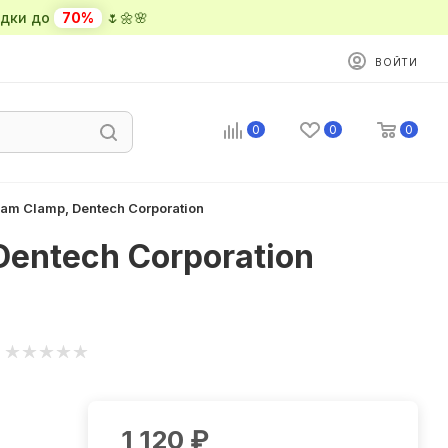
ки до
70%
🌷🌼🌸
ВОЙТИ
0
0
0
m Clamp, Dentech Corporation
entech Corporation
1 120
₽