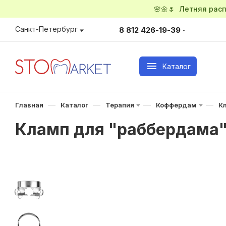
🌸🌼🌷 Летняя ра
Санкт-Петербург
8 812 426-19-39
Каталог
—
—
—
—
Главная
Каталог
Терапия
Коффердам
К
Кламп для "раббердама" 