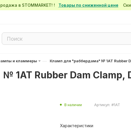
спродажа в STOMMARKET! !
Товары по сниженной цене
Скид
—
лампы и кламмеры
Кламп для "раббердама" № 1AT Rubber Da
№ 1AT Rubber Dam Clamp, D
Артикул:
#1AT
В наличии
Характеристики