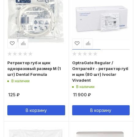
Ретрактор губ и щек
OptraGate Regular /
одноразовый размер М (1
Оптрагейт - ретрактор губ
шт) Dental Formula
и щек (80 шт) Ivoclar
Vivadent
В наличии
В наличии
125
₽
11 900
₽
В корзину
В корзину