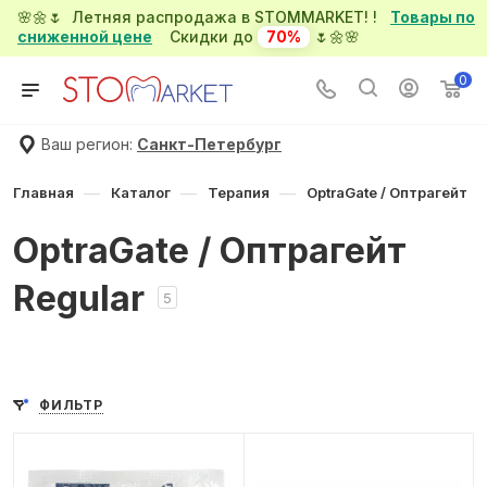
🌸🌼🌷 Летняя распродажа в STOMMARKET! !
Товары по
сниженной цене
Скидки до
70%
🌷🌼🌸
0
Ваш регион:
Санкт-Петербург
—
—
—
Главная
Каталог
Терапия
OptraGate / Оптрагейт
OptraGate / Оптрагейт
Regular
5
ФИЛЬТР