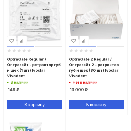
OptraGate Regular /
OptraGate 2 Regular /
Оптрагейт - ретрактор губ
Оптрагейт 2 - ретрактор
и щек (1 шт) Ivoclar
губ и щек (80 шт) Ivoclar
Vivadent
Vivadent
В наличии
Нет в наличии
149
₽
13 000
₽
В корзину
В корзину