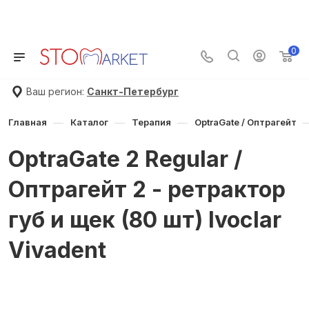
🌸🌼🌷 Летняя распродажа в STOMMARKET! !
Товары по
сниженной цене
Скидки до
70%
🌷🌼🌸
0
Ваш регион:
Санкт-Петербург
—
—
—
Главная
Каталог
Терапия
OptraGate / Оптрагейт
OptraGate 2 Regular /
Оптрагейт 2 - ретрактор
губ и щек (80 шт) Ivoclar
Vivadent