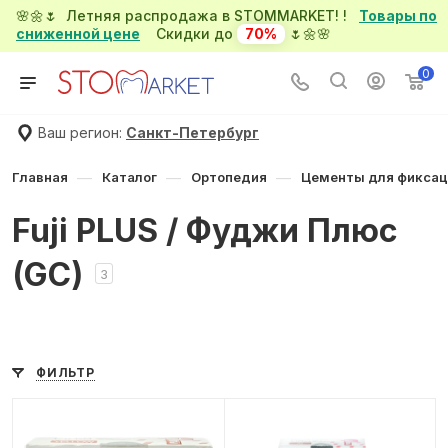
🌸🌼🌷 Летняя распродажа в STOMMARKET! !
Товары по
сниженной цене
Скидки до
70%
🌷🌼🌸
0
Ваш регион:
Санкт-Петербург
—
—
—
Главная
Каталог
Ортопедия
Цементы для фиксац
Fuji PLUS / Фуджи Плюс
(GC)
3
ФИЛЬТР