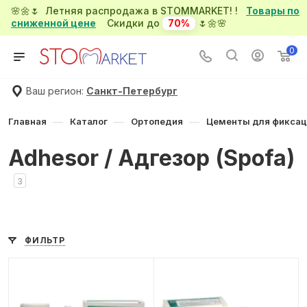
🌸🌼🌷 Летняя распродажа в STOMMARKET! !
Товары по
сниженной цене
Скидки до
70%
🌷🌼🌸
0
Ваш регион:
Санкт-Петербург
—
—
—
Главная
Каталог
Ортопедия
Цементы для фиксац
Adhesor / Адгезор (Spofa)
3
ФИЛЬТР