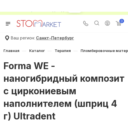
🌸🌼🌷 Летняя распродажа в STOMMARKET! !
Товары по
сниженной цене
Скидки до
70%
🌷🌼🌸
0
Ваш регион:
Санкт-Петербург
—
—
—
Главная
Каталог
Терапия
Пломбировочные мате
Forma WE -
наногибридный композит
с циркониевым
наполнителем (шприц 4
г) Ultradent