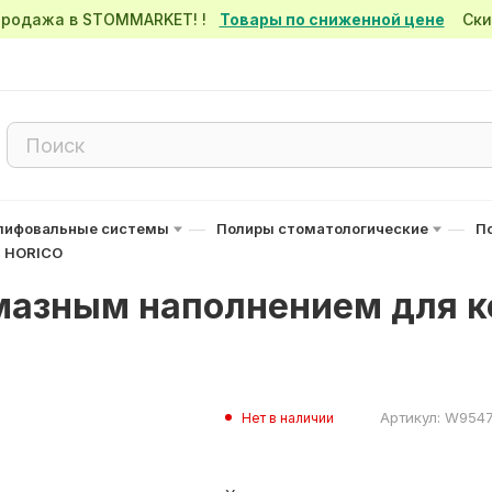
спродажа в STOMMARKET! !
Товары по сниженной цене
Скид
—
—
лифовальные системы
Полиры стоматологические
П
, HORICO
мазным наполнением для к
Артикул:
W954
Нет в наличии