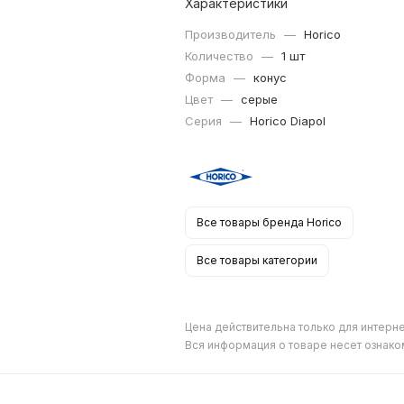
Характеристики
Производитель
—
Horico
Количество
—
1 шт
Форма
—
конус
Цвет
—
серые
Серия
—
Horico Diapol
Все товары бренда Horico
Все товары категории
Цена действительна только для интерне
Вся информация о товаре несет ознако