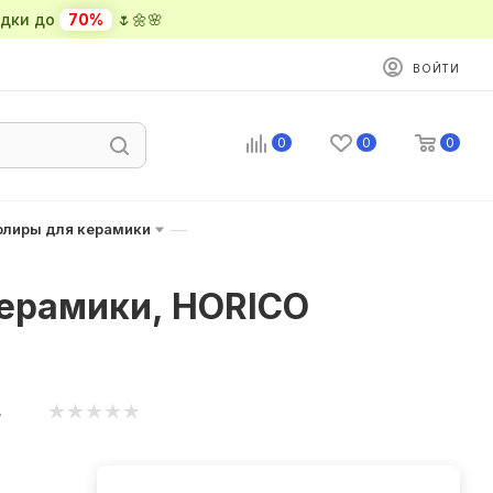
ки до
70%
🌷🌼🌸
ВОЙТИ
0
0
0
—
олиры для керамики
ерамики, HORICO
7