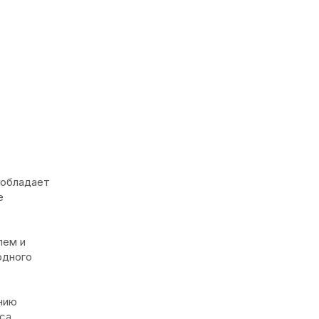
 обладает
е
лем и
одного
нию
са.