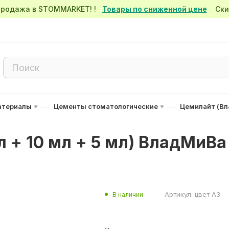
спродажа в STOMMARKET! !
Товары по сниженной цене
Скид
—
—
атериалы
Цементы стоматологические
Цемилайт (В
л + 10 мл + 5 мл) ВладМиВа
Артикул:
цвет А3
В наличии