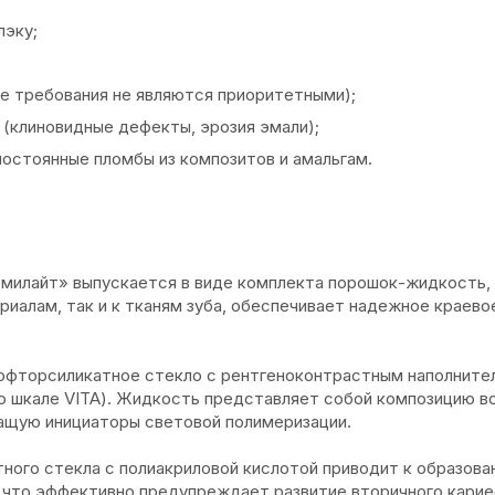
лэку;
е требования не являются приоритетными);
 (клиновидные дефекты, эрозия эмали);
остоянные пломбы из композитов и амальгам.
илайт» выпускается в виде комплекта порошок-жидкость,
иалам, так и к тканям зуба, обеспечивает надежное краево
фторсиликатное стекло с рентгеноконтрастным наполните
 по шкале VITA). Жидкость представляет собой композицию в
ащую инициаторы световой полимеризации.
ого стекла с полиакриловой кислотой приводит к образова
 что эффективно предупреждает развитие вторичного карие