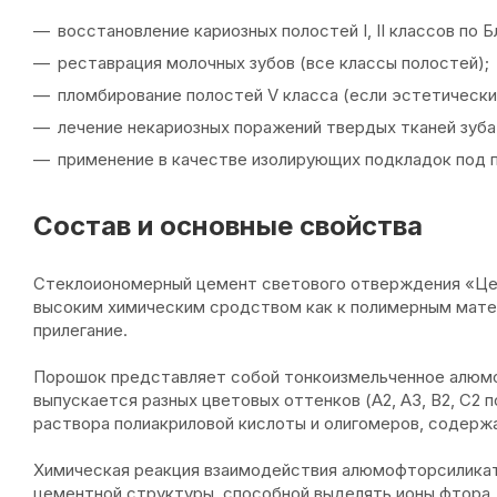
восстановление кариозных полостей I, II классов по Б
реставрация молочных зубов (все классы полостей);
пломбирование полостей V класса (если эстетически
лечение некариозных поражений твердых тканей зуба
применение в качестве изолирующих подкладок под п
Состав и основные свойства
Стеклоиономерный цемент светового отверждения «Цем
высоким химическим сродством как к полимерным матер
прилегание.
Порошок представляет собой тонкоизмельченное алюмо
выпускается разных цветовых оттенков (А2, А3, В2, С2
раствора полиакриловой кислоты и олигомеров, содерж
Химическая реакция взаимодействия алюмофторсиликатн
цементной структуры, способной выделять ионы фтора,