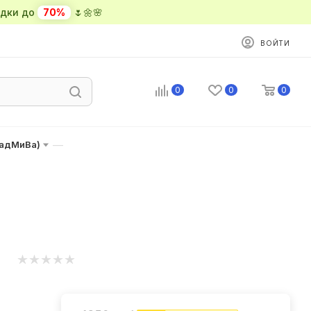
ки до
70%
🌷🌼🌸
ВОЙТИ
0
0
0
—
ладМиВа)