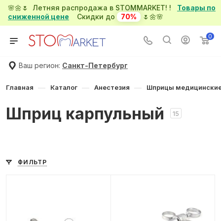
🌸🌼🌷 Летняя распродажа в STOMMARKET! !
Товары по
сниженной цене
Скидки до
70%
🌷🌼🌸
0
Ваш регион:
Санкт-Петербург
—
—
—
Главная
Каталог
Анестезия
Шприцы медицински
Шприц карпульный
15
ФИЛЬТР