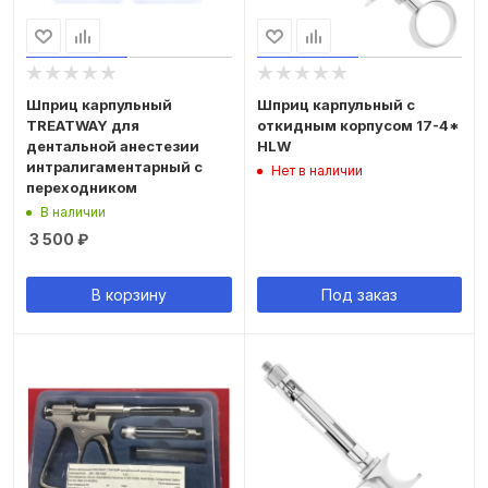
Шприц карпульный
Шприц карпульный с
TREATWAY для
откидным корпусом 17-4*
дентальной анестезии
HLW
интралигаментарный с
Нет в наличии
переходником
В наличии
3 500
₽
В корзину
Под заказ