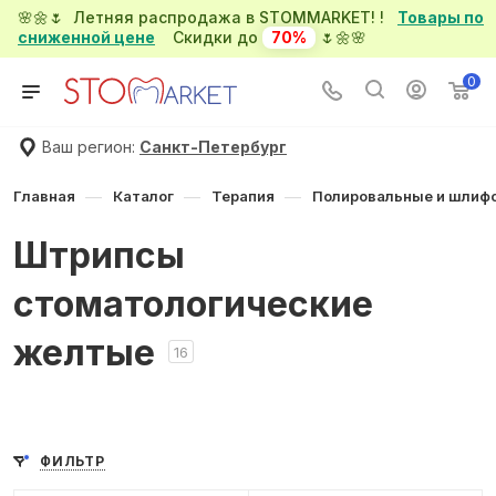
🌸🌼🌷 Летняя распродажа в STOMMARKET! !
Товары по
сниженной цене
Скидки до
70%
🌷🌼🌸
0
Ваш регион:
Санкт-Петербург
—
—
—
Главная
Каталог
Терапия
Полировальные и шлиф
Штрипсы
стоматологические
желтые
16
ФИЛЬТР