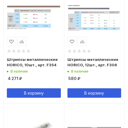
Штрипсы металлические
Штрипсы металлические
HORICO, 10шт., арт. F354
HORICO, 12шт., арт. F306
В наличии
В наличии
4 271
₽
580
₽
В корзину
В корзину