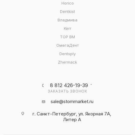
Horico
Dentkist
Владмива
Kerr
ТОР ВМ
ОмегаДент
Dentsply
Zhermack
8 812 426-19-39
ЗАКАЗАТЬ ЗВОНОК
sale@stommarket.ru
г. Cанкт-Петербург, ул. Якорная 7А,
Литер А