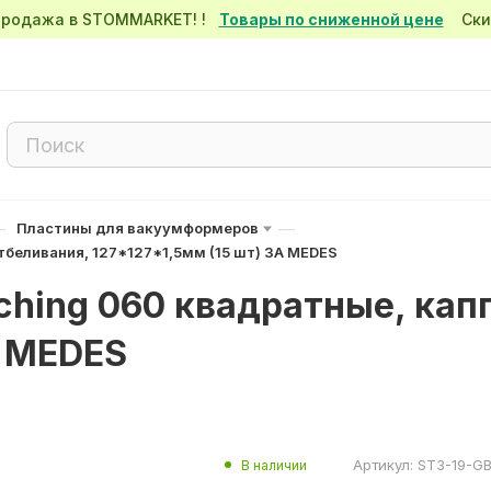
спродажа в STOMMARKET! !
Товары по сниженной цене
Скид
—
—
Пластины для вакуумформеров
тбеливания, 127*127*1,5мм (15 шт) 3A MEDES
ching 060 квадратные, кап
A MEDES
Артикул:
ST3-19-G
В наличии