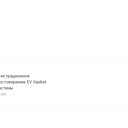
гистрационное
остоверение EV Gasket
астины
2 мб