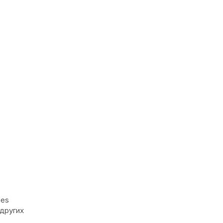
des
 других