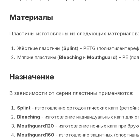
Материалы
Пластины изготовлены из следующих материалов:
Жёсткие пластины (
Splint
) - PETG (полиэтилентереф
Мягкие пластины (
Bleaching
и
Mouthguard
) - PE (по
Назначение
В зависимости от серии пластины применяются:
Splint
- изготовление ортодонтических капп (ретейн
Bleaching
- изготовление индивидуальных капп для о
Mouthguard120
- изготовление ночных капп при брук
Mouthguard160
- изготовление защитных (спортивны