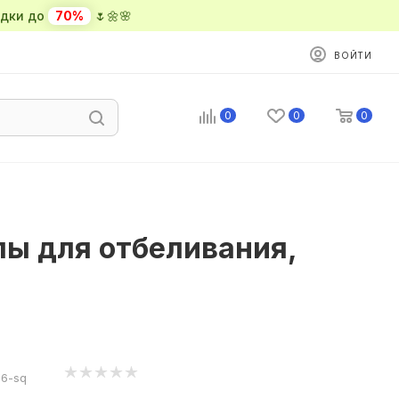
ки до
70%
🌷🌼🌸
ВОЙТИ
0
0
0
пы для отбеливания,
B6-sq