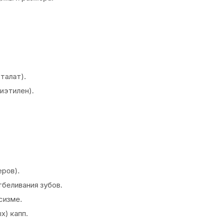
талат).
лиэтилен).
еров).
тбеливания зубов.
сизме.
х) капп.