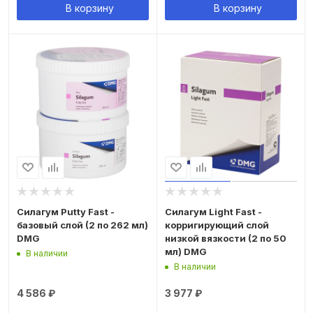
В корзину
В корзину
Силагум Putty Fast -
Силагум Light Fast -
базовый слой (2 по 262 мл)
корригирующий слой
DMG
низкой вязкости (2 по 50
мл) DMG
В наличии
В наличии
4 586
₽
3 977
₽