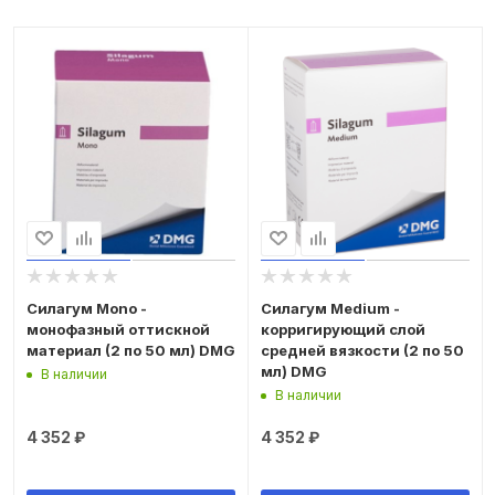
Силагум Mono -
Силагум Medium -
монофазный оттискной
корригирующий слой
материал (2 по 50 мл) DMG
средней вязкости (2 по 50
мл) DMG
В наличии
В наличии
4 352
₽
4 352
₽