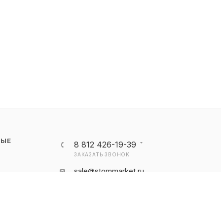
НЫЕ
8 812 426-19-39
ЗАКАЗАТЬ ЗВОНОК
sale@stommarket.ru
г. Cанкт-Петербург, ул. Якорная
7А, Литер А