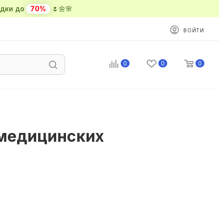
ки до
70%
🌷🌼🌸
ВОЙТИ
0
0
0
 медицинских