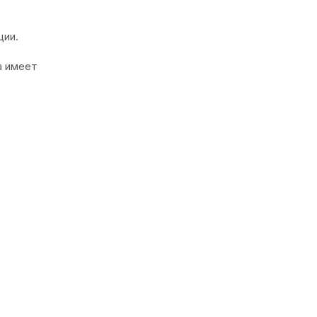
ции.
а имеет