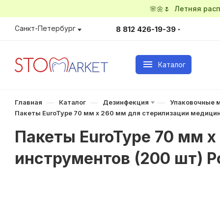
🌸🌼🌷 Летняя ра
Санкт-Петербург
8 812 426-19-39
Каталог
—
—
—
Главная
Каталог
Дезинфекция
Упаковочные 
Пакеты EuroType 70 мм х 260 мм для стерилизации медицин
Пакеты EuroType 70 мм 
инструментов (200 шт) Р