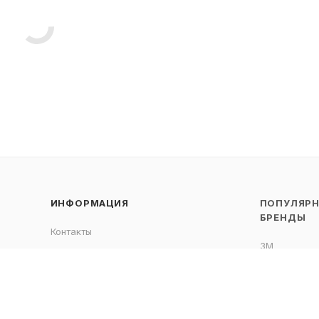
ИНФОРМАЦИЯ
ПОПУЛЯР
БРЕНДЫ
Контакты
3M
Условия оплаты
Horico
Условия доставки
Dentkist
Гарантия на товар
Владмива
Политика