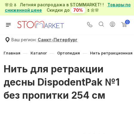
🌸🌼🌷 Летняя распродажа в STOMMARKET! !
Товары по
сниженной цене
Скидки до
70%
🌷🌼🌸
0
Ваш регион:
Санкт-Петербург
—
—
—
Главная
Каталог
Ортопедия
Нить ретракционная
Нить для ретракции
десны DispodentPak №1
без пропитки 254 см