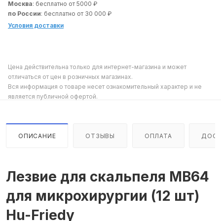
Москва
: бесплатно от 5000 ₽
по России
: бесплатно от 30 000 ₽
Условия доставки
Цена действительна только для интернет-магазина и может
отличаться от цен в розничных магазинах.
Вся информация о товаре несет ознакомительный характер и не
является публичной офертой.
ОПИСАНИЕ
ОТЗЫВЫ
ОПЛАТА
ДОСТ
Лезвие для скальпеля MB64
для микрохирургии (12 шт)
Hu-Friedy