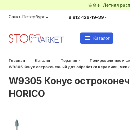
🌸🌼🌷 Летняя ра
Санкт-Петербург
8 812 426-19-39
Каталог
—
—
—
Главная
Каталог
Терапия
Полировальные и ш
W9305 Конус остроконечный для обработки керамики, мелк
W9305 Конус остроконеч
HORICO