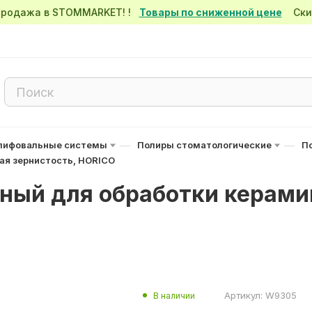
спродажа в STOMMARKET! !
Товары по сниженной цене
Скид
—
—
лифовальные системы
Полиры стоматологические
П
ая зернистость, HORICO
ный для обработки керамик
Артикул:
W9305
В наличии