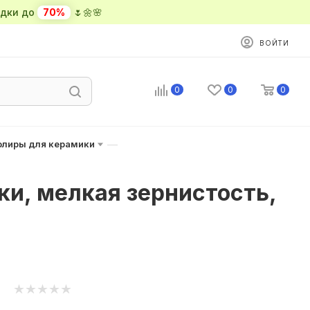
ки до
70%
🌷🌼🌸
ВОЙТИ
0
0
0
—
олиры для керамики
и, мелкая зернистость,