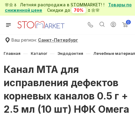
🌸🌼🌷 Летняя распродажа в STOMMARKET! !
Товары по
сниженной цене
Скидки до
70%
🌷🌼🌸
0
Ваш регион:
Санкт-Петербург
—
—
—
Главная
Каталог
Эндодонтия
Лечебные материа
Канал МТА для
исправления дефектов
корневых каналов 0.5 г +
2.5 мл (10 шт) НФК Омега