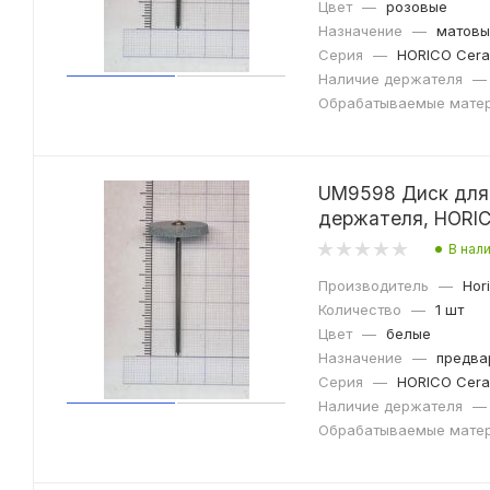
Цвет
—
розовые
Назначение
—
матовы
Серия
—
HORICO Cera
Наличие держателя
—
Обрабатываемые мате
UM9598 Диск для 
держателя, HORI
В нал
Производитель
—
Hor
Количество
—
1 шт
Цвет
—
белые
Назначение
—
предва
Серия
—
HORICO Cera
Наличие держателя
—
Обрабатываемые мате