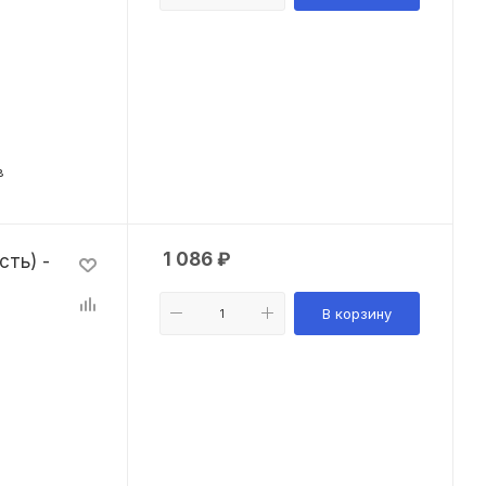
в
1 086
₽
ть) -
В корзину