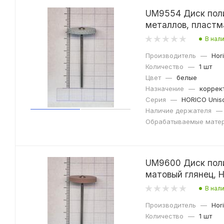
UM9554 Диск поли
металлов, пластм
В нал
Производитель
—
Hor
Количество
—
1 шт
Цвет
—
белые
Назначение
—
коррек
Серия
—
HORICO Uniso
Наличие держателя
—
Обрабатываемые мате
UM9600 Диск поли
матовый глянец, 
В нал
Производитель
—
Hor
Количество
—
1 шт