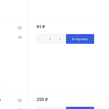
91
₽
В корзину
в
255
₽