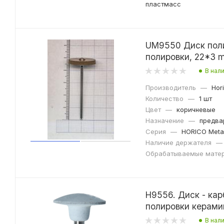
пластмасс
UM9550 Диск пол
полировки, 22*3 
В нал
Производитель
—
Hor
Количество
—
1 шт
Цвет
—
коричневые
Назначение
—
предва
Серия
—
HORICO Meta
Наличие держателя
—
Обрабатываемые мате
H9556. Диск - кар
полировки керами
В нал