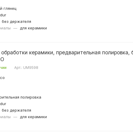
й глянец
dur
без держателя
риалы
—
для керамики
обработки керамики, предварительная полировка, 
CO
ичии
Арт.: UM9598
ico
рительная полировка
dur
без держателя
риалы
—
для керамики