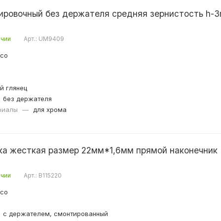
ровочный без держателя средняя зернистость h-
ичии
Арт.: UM9409
ico
й глянец
без держателя
риалы
—
для хрома
ка жесткая размер 22мм*1,6мм прямой наконечник
ичии
Арт.: B115220
ico
с держателем, смонтированный