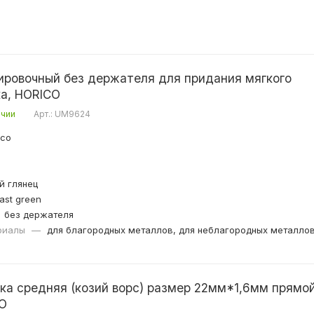
ровочный без держателя для придания мягкого
ка, HORICO
ичии
Арт.: UM9624
ico
й глянец
ast green
без держателя
риалы
—
для благородных металлов, для неблагородных металло
(козий ворс) размер 22мм*1,6мм прямой
CO