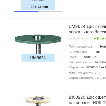
UM9624 Диск поли
зеркального блес
В нал
Производитель
—
Hor
Количество
—
1 шт
Цвет
—
зеленые
Назначение
—
высоки
Серия
—
HORICO Everl
Наличие держателя
—
Обрабатываемые мате
B100220 Диск щетка средняя 
наконечник HORI