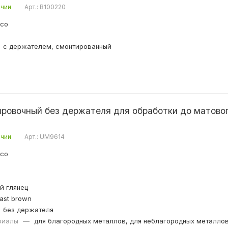
ичии
Арт.: B100220
ico
с держателем, смонтированный
ровочный без держателя для обработки до матово
ичии
Арт.: UM9614
ico
й глянец
ast brown
без держателя
риалы
—
для благородных металлов, для неблагородных металлов