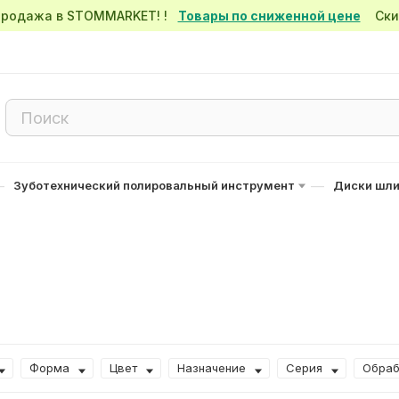
спродажа в STOMMARKET! !
Товары по сниженной цене
Скид
—
—
Зуботехнический полировальный инструмент
Диски шл
Форма
Цвет
Назначение
Серия
Обраб