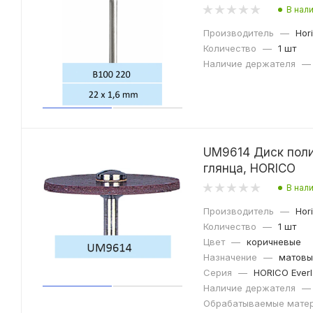
В нал
Производитель
—
Hor
Количество
—
1 шт
Наличие держателя
—
UM9614 Диск поли
глянца, HORICO
В нал
Производитель
—
Hor
Количество
—
1 шт
Цвет
—
коричневые
Назначение
—
матовы
Серия
—
HORICO Everl
Наличие держателя
—
Обрабатываемые мате