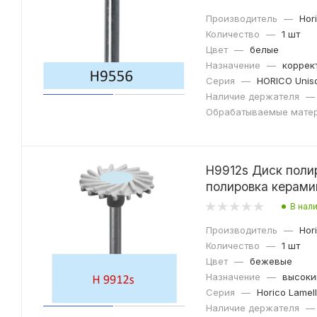
Производитель
—
Hor
Количество
—
1 шт
Цвет
—
белые
Назначение
—
коррек
Серия
—
HORICO Uniso
Наличие держателя
—
Обрабатываемые мате
H9912s Диск поли
В нал
Производитель
—
Hor
Количество
—
1 шт
Цвет
—
бежевые
Назначение
—
высоки
Серия
—
Horico Lamel
Наличие держателя
—