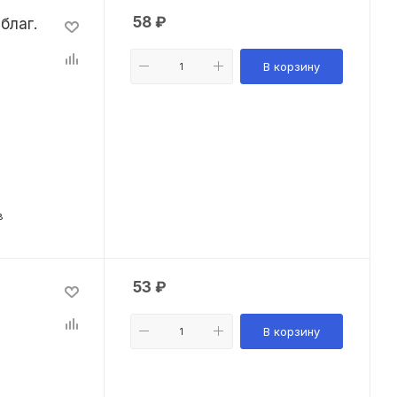
58
₽
благ.
В корзину
в
53
₽
В корзину