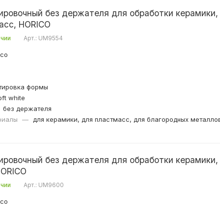
ровочный без держателя для обработки керамики, 
асс, HORICO
ичии
Арт.: UM9554
ico
тировка формы
ft white
без держателя
риалы
—
для керамики, для пластмасс, для благородных металло
ровочный без держателя для обработки керамики,
HORICO
ичии
Арт.: UM9600
ico