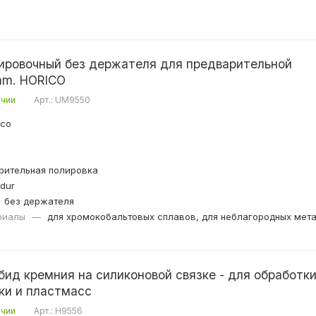
ировочный без держателя для предварительной
mm. HORICO
ичии
Арт.: UM9550
ico
рительная полировка
dur
без держателя
риалы
—
для хромокобальтовых сплавов, для неблагородных мет
бид кремния на силиконовой связке - для обработки
ки и пластмасс
ичии
Арт.: H9556