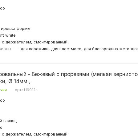
ico
тировка формы
ft white
с держателем, смонтированный
риалы
—
для керамики, для пластмасс, для благородных металло
ровальный - Бежевый с прорезями (мелкая зернистос
полировка керамики, Ø 14мм.,
ичии
Арт.: H9912s
ico
й глянец
lo
с держателем, смонтированный