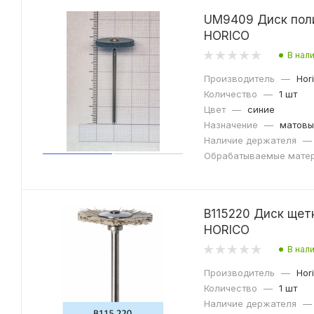
UM9409 Диск поли
HORICO
В нал
Производитель
—
Hor
Количество
—
1 шт
Цвет
—
синие
Назначение
—
матовы
Наличие держателя
—
Обрабатываемые мате
B115220 Диск щет
HORICO
В нал
Производитель
—
Hor
Количество
—
1 шт
Наличие держателя
—