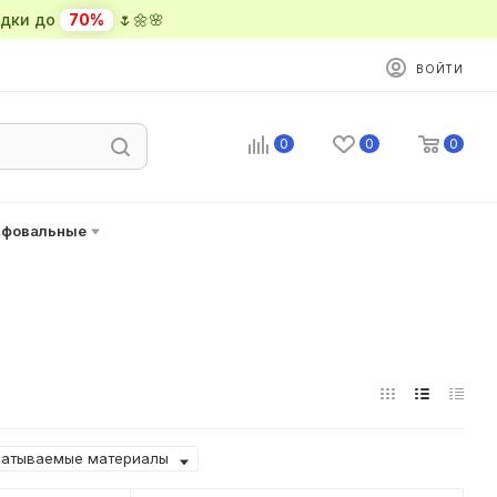
ки до
70%
🌷🌼🌸
ВОЙТИ
0
0
0
ифовальные
атываемые материалы