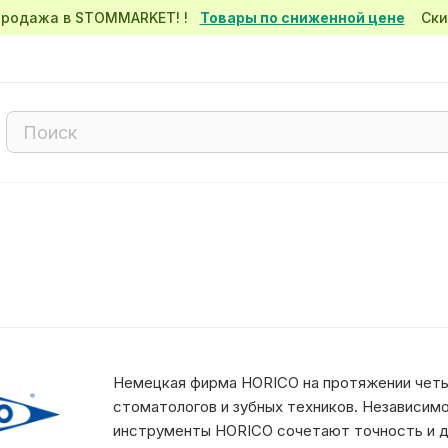
спродажа в STOMMARKET! !
Товары по сниженной цене
Скид
Немецкая фирма HORICO на протяжении четы
стоматологов и зубных техников. Независимо 
инструменты HORICO сочетают точность и д