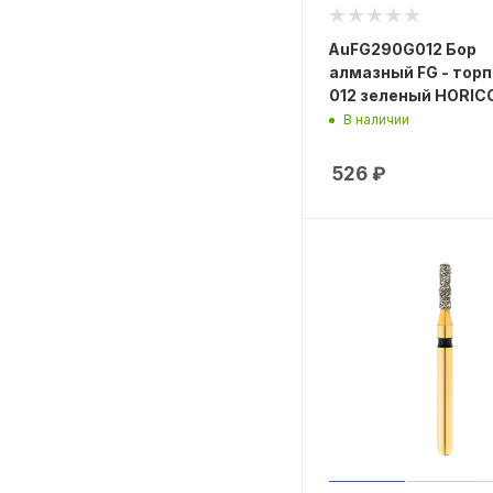
AuFG290G012 Бор
алмазный FG - торп
012 зеленый HORIC
В наличии
526
₽