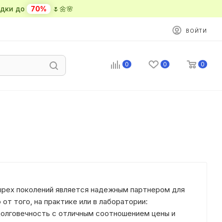
ки до
70%
🌷🌼🌸
ВОЙТИ
0
0
0
рех поколений является надежным партнером для
от того, на практике или в лаборатории:
олговечность с отличным соотношением цены и