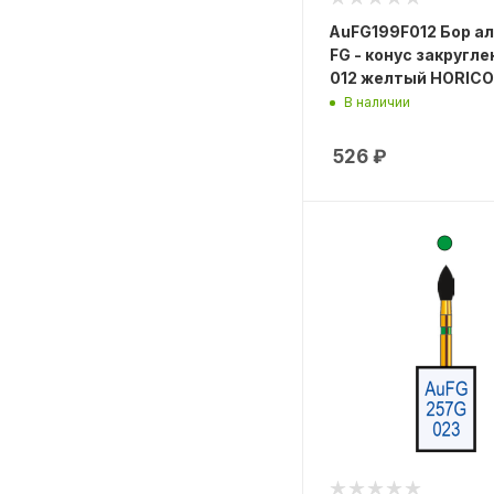
AuFG199F012 Бор а
FG - конус закругле
012 желтый HORICO
В наличии
526
₽