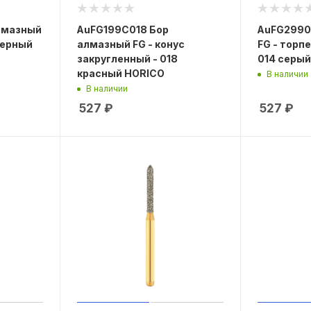
лмазный
AuFG199C018 Бор
AuFG2990
черный
алмазный FG - конус
FG - торп
закругленный - 018
014 серы
красный HORICO
В наличии
В наличии
527
₽
527
₽