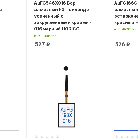
AuFG546X016 Бор
AuFG166C
с
алмазный FG - цилиндр
алмазный 
усеченный с
остроконе
закругленными краями -
красный 
016 черный HORICO
В наличии
В наличии
527
₽
526
₽