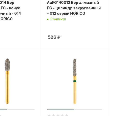
014 Бор
AuFG140012 Бор алмазный
FG - конус
FG - цилиндр закругленный
чный - 014
- 012 серый HORICO
HORICO
В наличии
526
₽