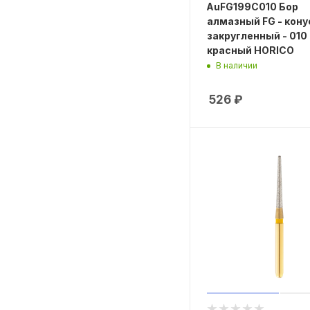
AuFG199C010 Бор
алмазный FG - кону
закругленный - 010
красный HORICO
В наличии
526
₽