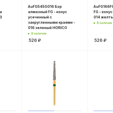
AuFG545G016 Бор
AuFG166F
а
алмазный FG - конус
FG - кону
3
усеченный с
014 желт
закругленными краями -
В наличии
016 зеленый HORICO
В наличии
526
₽
526
₽