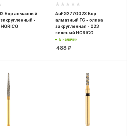
12 Бор алмазный
AuFG277G023 Бор
с закругленный -
алмазный FG - олива
 HORICO
закругленная - 023
зеленый HORICO
В наличии
488
₽