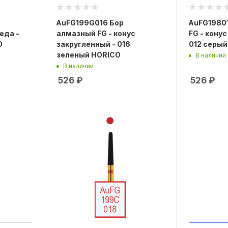
AuFG199G016 Бор
AuFG1980
еда -
алмазный FG - конус
FG - кону
O
закругленный - 016
012 серый
зеленый HORICO
В наличии
В наличии
526
₽
526
₽