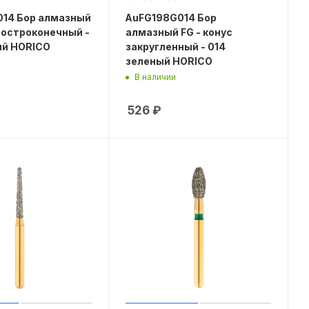
014 Бор алмазный
AuFG198G014 Бор
с остроконечный -
алмазный FG - конус
ый HORICO
закругленный - 014
зеленый HORICO
В наличии
526
₽