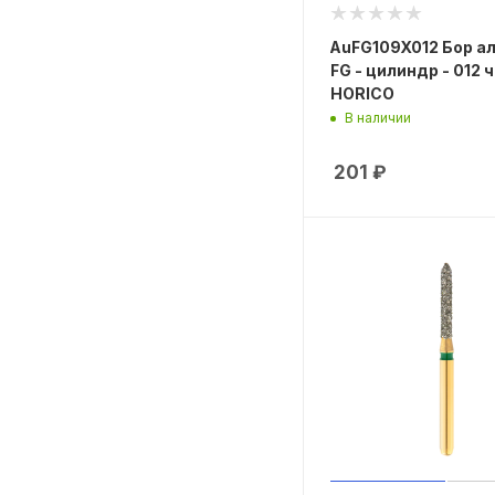
AuFG109X012 Бор а
FG - цилиндр - 012 
HORICO
В наличии
201
₽