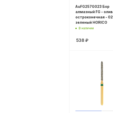
AuFG257G023 Бор
алмазный FG - олив
остроконечная - 02
зеленый HORICO
В наличии
538
₽