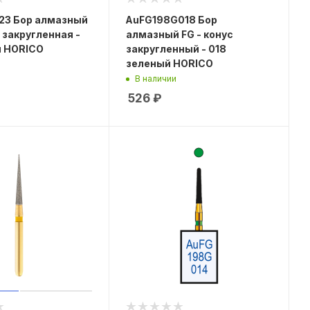
23 Бор алмазный
AuFG198G018 Бор
 закругленная -
алмазный FG - конус
й HORICO
закругленный - 018
зеленый HORICO
В наличии
526
₽