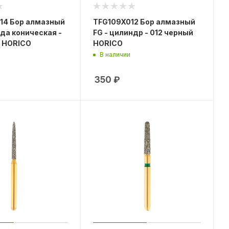
14 Бор алмазный
TFG109X012 Бор алмазный
еда коническая -
FG - цилиндр - 012 черный
й HORICO
HORICO
В наличии
350
₽