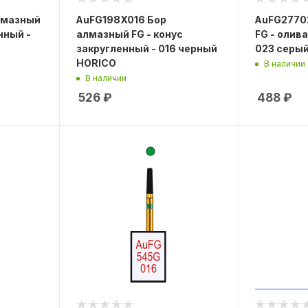
лмазный
AuFG198X016 Бор
AuFG2770
нный -
алмазный FG - конус
FG - олива
закругленный - 016 черный
023 серы
HORICO
В наличии
В наличии
526
₽
488
₽