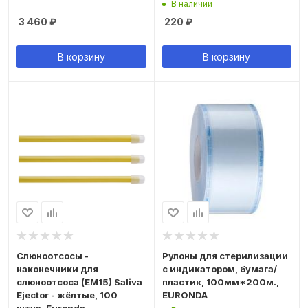
В наличии
3 460
₽
220
₽
В корзину
В корзину
Слюноотсосы -
Рулоны для стерилизации
наконечники для
с индикатором, бумага/
слюноотсоса (ЕМ15) Saliva
пластик, 100мм*200м.,
Ejector - жёлтые, 100
EURONDA