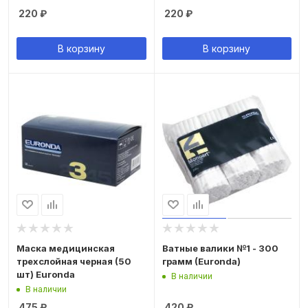
220
₽
220
₽
В корзину
В корзину
Маска медицинская
Ватные валики №1 - 300
трехслойная черная (50
грамм (Euronda)
шт) Euronda
В наличии
В наличии
475
₽
420
₽