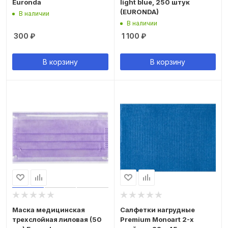
Euronda
light blue, 250 штук
(EURONDA)
В наличии
В наличии
300
₽
1 100
₽
В корзину
В корзину
Маска медицинская
Салфетки нагрудные
трехслойная лиловая (50
Premium Monoart 2-х