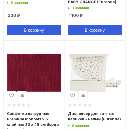
BABY ORANGE (Euronda)
В наличии
В наличии
300
₽
1 100
₽
В корзину
В корзину
Салфетки нагрудные
Диспенсер для ватных
Premium Monoart 2-х
валиков - Белый (Euronda)
слойные 33 х 45 см бордо
В наличии