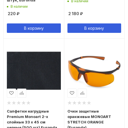
штук, Euronda
В наличии
В наличии
220
₽
2 180
₽
В корзину
В корзину
Салфетки нагрудные
Очки защитные
Premium Monoart 2-х
оранжевые MONOART
слойные 33 х 45 см
STRETCH ORANGE
черные (500 шт) Euronda
(Euronda)