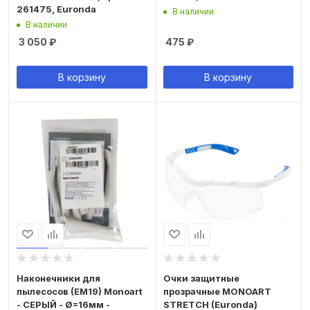
261475, Euronda
В наличии
В наличии
3 050
₽
475
₽
В корзину
В корзину
Наконечники для
Очки защитные
пылесосов (EM19) Monoart
прозрачные MONOART
- СЕРЫЙ - Ø=16мм -
STRETCH (Euronda)