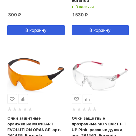
Euronda
В наличии
300
₽
1 530
₽
В корзину
В корзину
Очки защитные
Очки защитные
оранжевые MONOART
прозрачные MONOART FIT
EVOLUTION ORANGE, арт.
UP Pink, розовые дужки,
261435, Euronda
арт. 261463, Euronda