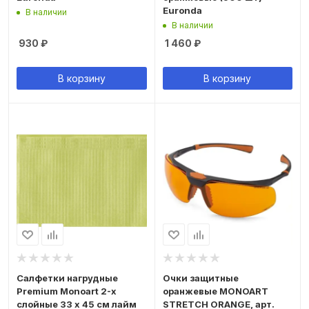
Euronda
В наличии
В наличии
930
₽
1 460
₽
В корзину
В корзину
Салфетки нагрудные
Очки защитные
Premium Monoart 2-х
оранжевые MONOART
слойные 33 х 45 см лайм
STRETCH ORANGE, арт.