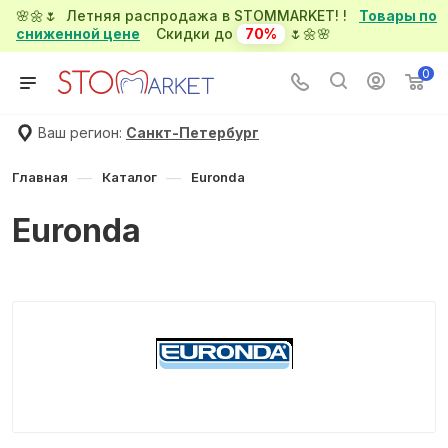
🌸🌼🌷 Летняя распродажа в STOMMARKET! !
Товары по
сниженной цене
Скидки до
70%
🌷🌼🌸
0
Ваш регион:
Санкт-Петербург
—
—
Главная
Каталог
Euronda
Euronda