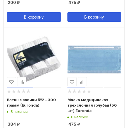
200
₽
475
₽
В корзину
В корзину
Ватные валики №2 - 300
Маска медицинская
грамм (Euronda)
трехслойная голубая (50
шт) Euronda
В наличии
В наличии
384
₽
475
₽