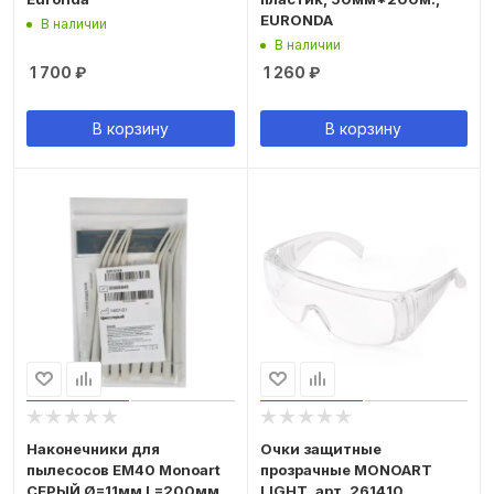
EURONDA
В наличии
В наличии
1 700
₽
1 260
₽
В корзину
В корзину
Наконечники для
Очки защитные
пылесосов EM40 Monoart
прозрачные MONOART
СЕРЫЙ Ø=11мм L=200мм
LIGHT, арт. 261410,