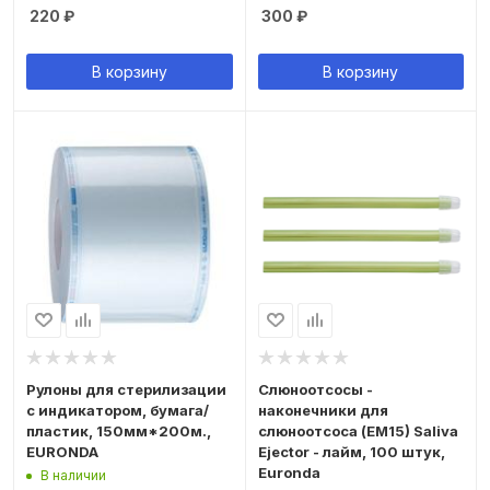
220
₽
300
₽
В корзину
В корзину
Рулоны для стерилизации
Слюноотсосы -
с индикатором, бумага/
наконечники для
пластик, 150мм*200м.,
слюноотсоса (ЕМ15) Saliva
EURONDA
Ejector - лайм, 100 штук,
Euronda
В наличии