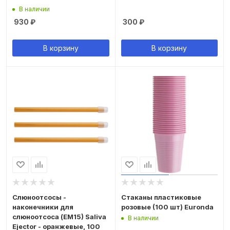
В наличии
930
₽
300
₽
В корзину
В корзину
Слюноотсосы -
Стаканы пластиковые
наконечники для
розовые (100 шт) Euronda
слюноотсоса (ЕМ15) Saliva
В наличии
Ejector - оранжевые, 100