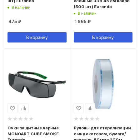
шт) Euronda
слойные 33 х 45 см капри
(500 шт) Euronda
В наличии
В наличии
475
₽
1 665
₽
В корзину
В корзину
Очки защитные черные
Рулоны для стерилизации
MONOART CUBE SMOKE
с индикатором, бумага/
Euronda
пластик, 50мм*200м.,