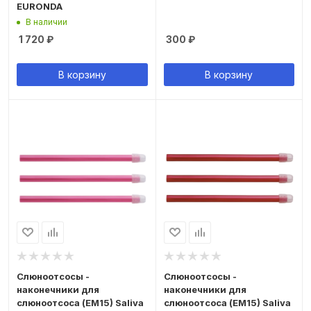
EURONDA
В наличии
1 720
₽
300
₽
В корзину
В корзину
Слюноотсосы -
Слюноотсосы -
наконечники для
наконечники для
слюноотсоса (ЕМ15) Saliva
слюноотсоса (ЕМ15) Saliva