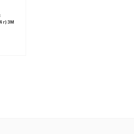
3
 г) 3M