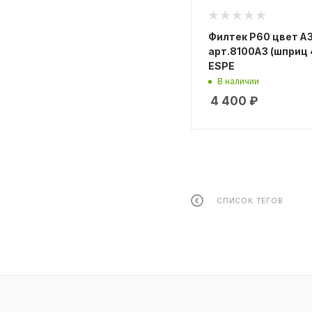
Филтек P60 цвет A
арт.8100A3 (шприц 4
ESPE
В наличии
4 400
₽
СПИСОК ТЕГОВ