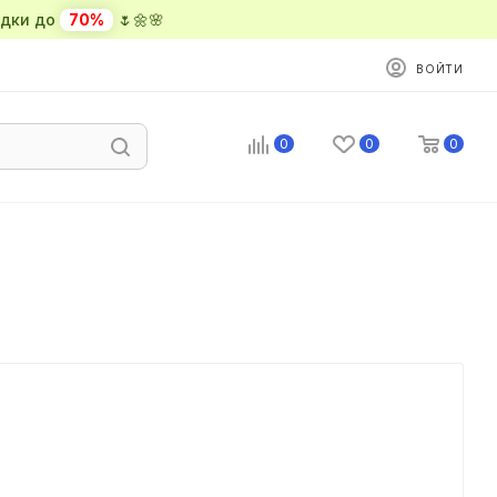
ки до
70%
🌷🌼🌸
ВОЙТИ
0
0
0