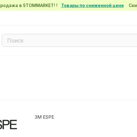
спродажа в STOMMARKET! !
Товары по сниженной цене
Скид
3M ESPE