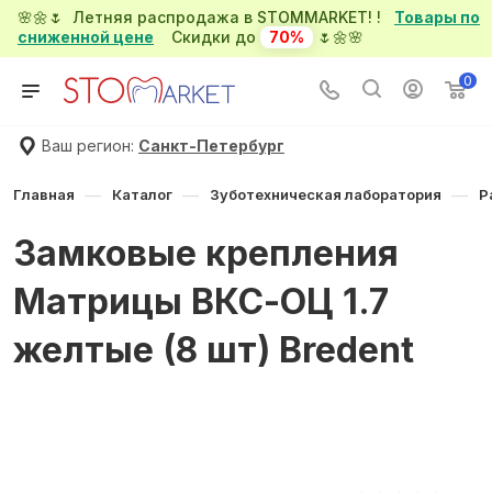
🌸🌼🌷 Летняя распродажа в STOMMARKET! !
Товары по
сниженной цене
Скидки до
70%
🌷🌼🌸
0
Ваш регион:
Санкт-Петербург
—
—
—
Главная
Каталог
Зуботехническая лаборатория
Р
Замковые крепления
Матрицы ВКС-ОЦ 1.7
желтые (8 шт) Bredent