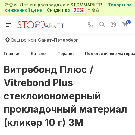
🌸🌼🌷 Летняя распродажа в STOMMARKET! !
Товары по
сниженной цене
Скидки до
70%
🌷🌼🌸
0
Ваш регион:
Санкт-Петербург
—
—
—
Главная
Каталог
Терапия
Подкладочные матери
Витребонд Плюс /
Vitrebond Plus
стеклоиономерный
прокладочный материал
(кликер 10 г) 3M