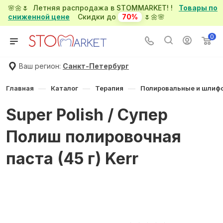
🌸🌼🌷 Летняя распродажа в STOMMARKET! !
Товары по
сниженной цене
Скидки до
70%
🌷🌼🌸
0
Ваш регион:
Санкт-Петербург
—
—
—
Главная
Каталог
Терапия
Полировальные и шлиф
Super Polish / Супер
Полиш полировочная
паста (45 г) Kerr