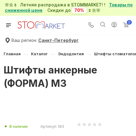
🌸🌼🌷 Летняя распродажа в STOMMARKET! !
Товары по
сниженной цене
Скидки до
70%
🌷🌼🌸
0
Ваш регион:
Санкт-Петербург
—
—
—
Главная
Каталог
Эндодонтия
Штифты стоматоло
Штифты анкерные
(ФОРМА) M3
Артикул:
M3
В наличии