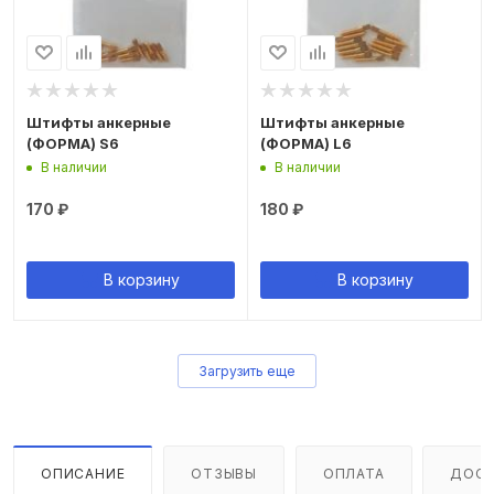
Штифты анкерные
Штифты анкерные
(ФОРМА) S6
(ФОРМА) L6
В наличии
В наличии
170
₽
180
₽
В корзину
В корзину
Загрузить еще
ОПИСАНИЕ
ОТЗЫВЫ
ОПЛАТА
ДОСТ