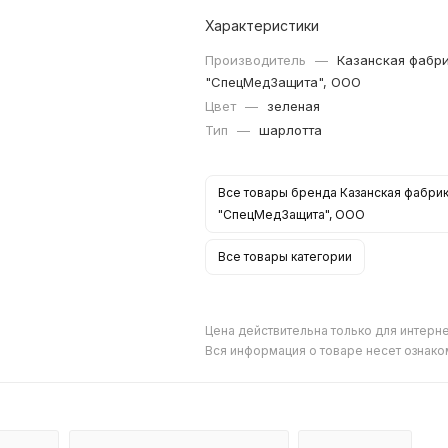
Характеристики
Производитель
—
Казанская фабр
"СпецМедЗащита", ООО
Цвет
—
зеленая
Тип
—
шарлотта
Все товары бренда Казанская фабри
"СпецМедЗащита", ООО
Все товары категории
Цена действительна только для интерне
Вся информация о товаре несет ознако