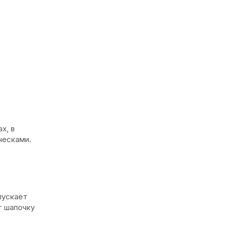
х, в
ческами.
пускает
т шапочку