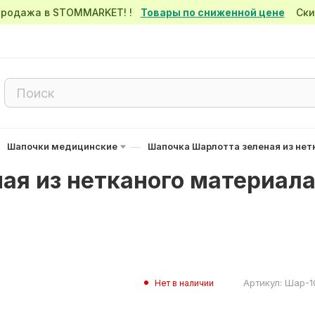
спродажа в STOMMARKET! !
Товары по сниженной цене
Скид
—
Шапочки медицинские
Шапочка Шарлотта зеленая из не
я из нетканого материала 
Артикул:
Шар-1
Нет в наличии