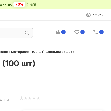
ки до
70%
🌷🌼🌸
ВОЙТИ
0
0
0
тканого материала (100 шт) СпецМедЗащита
(100 шт)
0/1р-З