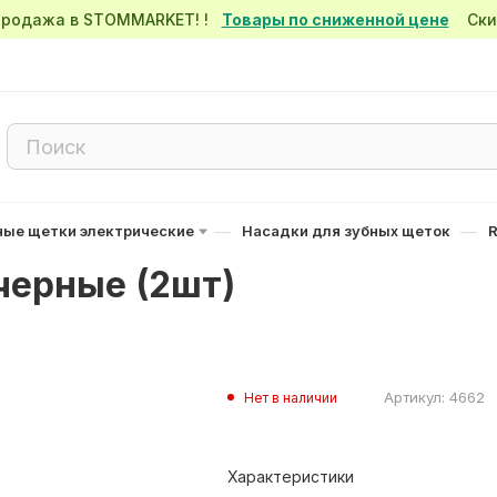
спродажа в STOMMARKET! !
Товары по сниженной цене
Скид
—
—
ные щетки электрические
Насадки для зубных щеток
R
 черные (2шт)
Артикул:
4662
Нет в наличии
Характеристики