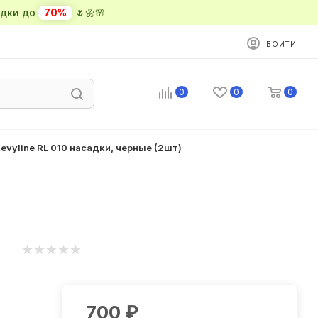
ки до
70%
🌷🌼🌸
ВОЙТИ
0
0
0
evyline RL 010 насадки, черные (2шт)
700
₽