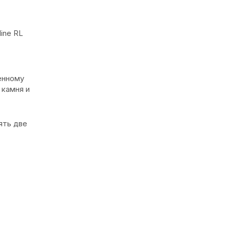
ine RL
енному
 камня и
ять две