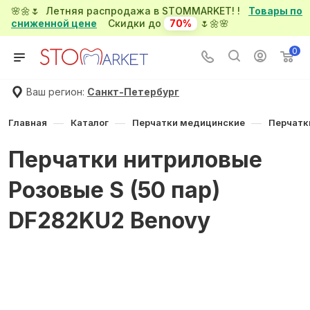
🌸🌼🌷 Летняя распродажа в STOMMARKET! !
Товары по
сниженной цене
Скидки до
70%
🌷🌼🌸
0
Ваш регион:
Санкт-Петербург
—
—
—
Главная
Каталог
Перчатки медицинские
Перчатк
Перчатки нитриловые
Розовые S (50 пар)
DF282KU2 Benovy