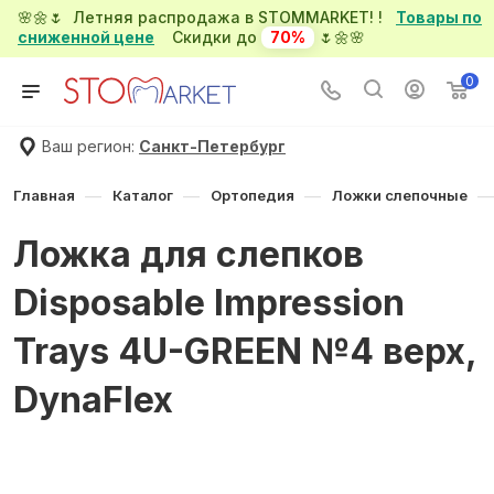
🌸🌼🌷 Летняя распродажа в STOMMARKET! !
Товары по
сниженной цене
Скидки до
70%
🌷🌼🌸
0
Ваш регион:
Санкт-Петербург
—
—
—
—
Главная
Каталог
Ортопедия
Ложки слепочные
Ложка для слепков
Disposable Impression
Trays 4U-GREEN №4 верх,
DynaFlex